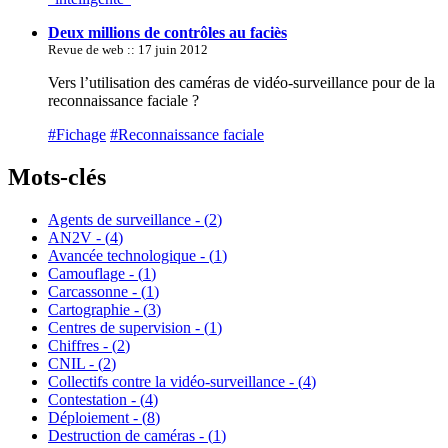
Deux millions de contrôles au faciès
Revue de web :: 17 juin 2012
Vers l’utilisation des caméras de vidéo-surveillance pour de la
reconnaissance faciale ?
#Fichage
#Reconnaissance faciale
Mots-clés
Agents de surveillance - (
2
)
AN2V - (
4
)
Avancée technologique - (
1
)
Camouflage - (
1
)
Carcassonne - (
1
)
Cartographie - (
3
)
Centres de supervision - (
1
)
Chiffres - (
2
)
CNIL - (
2
)
Collectifs contre la vidéo-surveillance - (
4
)
Contestation - (
4
)
Déploiement - (
8
)
Destruction de caméras - (
1
)