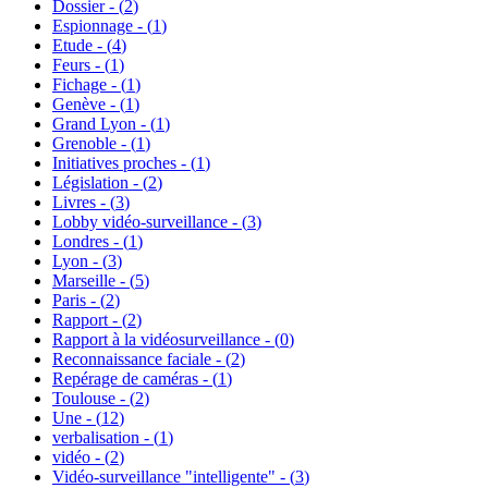
Dossier - (
2
)
Espionnage - (
1
)
Etude - (
4
)
Feurs - (
1
)
Fichage - (
1
)
Genève - (
1
)
Grand Lyon - (
1
)
Grenoble - (
1
)
Initiatives proches - (
1
)
Législation - (
2
)
Livres - (
3
)
Lobby vidéo-surveillance - (
3
)
Londres - (
1
)
Lyon - (
3
)
Marseille - (
5
)
Paris - (
2
)
Rapport - (
2
)
Rapport à la vidéosurveillance - (
0
)
Reconnaissance faciale - (
2
)
Repérage de caméras - (
1
)
Toulouse - (
2
)
Une - (
12
)
verbalisation - (
1
)
vidéo - (
2
)
Vidéo-surveillance "intelligente" - (
3
)