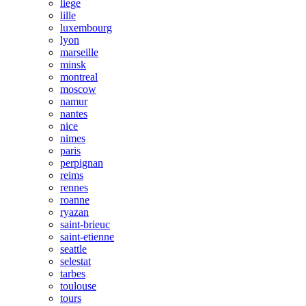
liege
lille
luxembourg
lyon
marseille
minsk
montreal
moscow
namur
nantes
nice
nimes
paris
perpignan
reims
rennes
roanne
ryazan
saint-brieuc
saint-etienne
seattle
selestat
tarbes
toulouse
tours