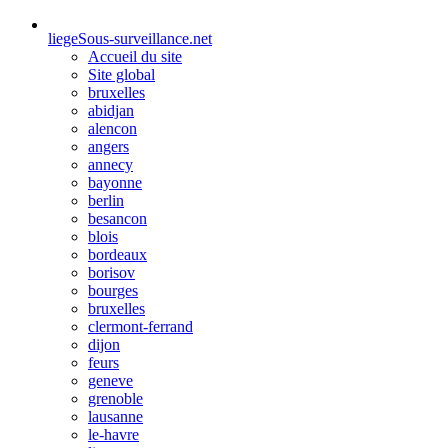
liege
Sous-surveillance.net
Accueil du site
Site global
bruxelles
abidjan
alencon
angers
annecy
bayonne
berlin
besancon
blois
bordeaux
borisov
bourges
bruxelles
clermont-ferrand
dijon
feurs
geneve
grenoble
lausanne
le-havre